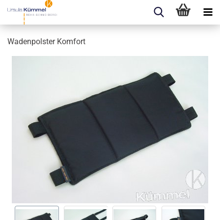
Wa­den­pols­ter Kom­fort