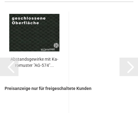
Ab­stands­ge­wir­ke mit Ka­
ro­mus­ter "AG-​574"...
Preisanzeige nur für freigeschaltete Kunden