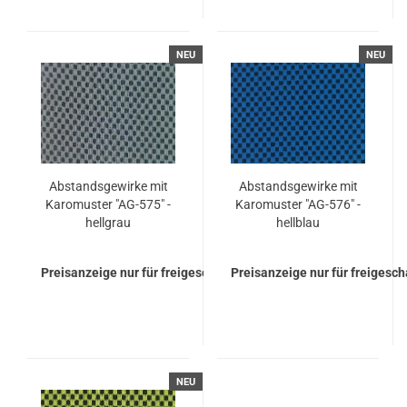
NEU
NEU
Ab­stands­ge­wir­ke mit
Ab­stands­ge­wir­ke mit
Ka­ro­mus­ter "AG-​575" -
Ka­ro­mus­ter "AG-​576" -
hell­grau
hell­blau
Preisanzeige nur für freigeschaltete Kunden
Preisanzeige nur für freigesc
NEU