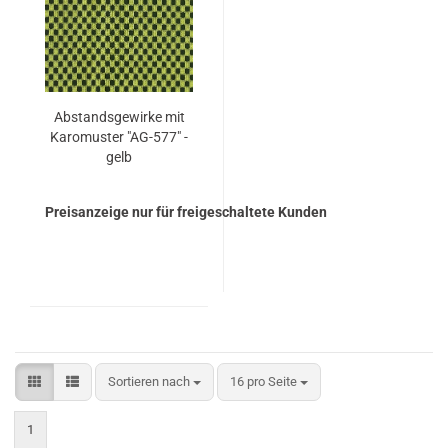
Ab­stands­ge­wir­ke mit
Ka­ro­mus­ter "AG-​577" -
gelb
Preisanzeige nur für freigeschaltete Kunden
Sortieren nach
pro Seite
Sortieren nach
16 pro Seite
1