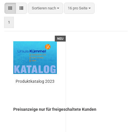
Sortieren nach
pro Seite
Sortieren nach
16 pro Seite
1
NEU
Pro­dukt­ka­ta­log 2023
Preisanzeige nur für freigeschaltete Kunden