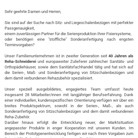
.
Sehr geehrte Damen und Herren,
Sie sind auf der Suche nach Sitz- und Liegeschalenbezügen mit perfekter
Passgenauigkeit,
einem zuverlässigen Partner für die Serienproduktion Ihrer Fixiersysteme,
oder benötigen eine "stoffliche" Sonderanfertigung nach engsten
Terminvorgaben?
Unser Familienunternehmen ist in zweiter Generation seit
40 Jahren als
Reha-Schneiderei
und europaweiter Zulieferer zahlreicher Sanitäts- und
Orthopädiehäuser, sowie dem Sanitätsfachhandel tätig und hat sich auf
die Serien-, Maß- und Sonderanfertigung von Sitzschalenbezügen und
dem damit verbundenen Rehazubehör spezialisiert.
Unser speziell ausgebildetes, engagiertes Team umfasst heute
insgesamt 28 Mitarbeiter/innen mit langjähriger Berufserfahrung. Dank
einer individuellen, kundenspezifischen Orientierung verfügen wir über ein
breites Produktspektrum, sowohl in der Serien-, Maß-, als auch
Sonderanfertigung von Sitzschalenbezügen und dem damit verbundenen
Reha-Zubehör.
Darüber hinaus erfolgt die Entwicklung neuer, der Marktsituation
angepasster Produkte in enger Kooperation mit unseren Kunden. Im
Bereich der Prototypenentwicklung fertigen wir nach Ihren Vorgaben zum