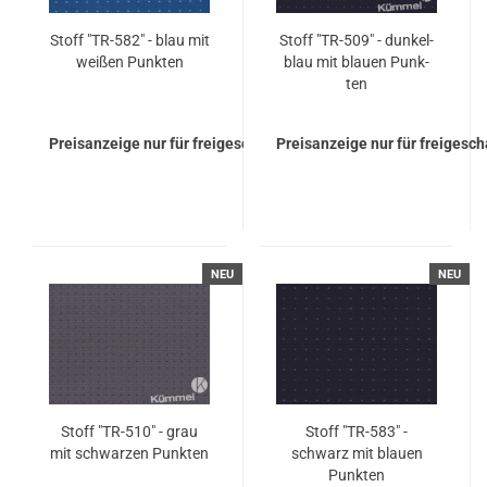
Stoff "TR-​582" - blau mit
Stoff "TR-​509" - dun­kel­
wei­ßen Punk­ten
blau mit blau­en Punk­
ten
Preisanzeige nur für freigeschaltete Kunden
Preisanzeige nur für freigesc
NEU
NEU
Stoff "TR-​510" - grau
Stoff "TR-​583" -
mit schwar­zen Punk­ten
schwarz mit blau­en
Punk­ten