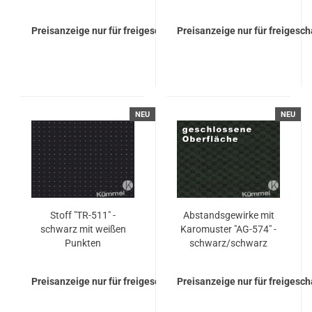
Preisanzeige nur für freigeschaltete Kunden
Preisanzeige nur für freigesc
NEU
NEU
Stoff "TR-​511" -
Ab­stands­ge­wir­ke mit
schwarz mit wei­ßen
Ka­ro­mus­ter "AG-​574" -
Punk­ten
schwarz/schwarz
Preisanzeige nur für freigeschaltete Kunden
Preisanzeige nur für freigesc