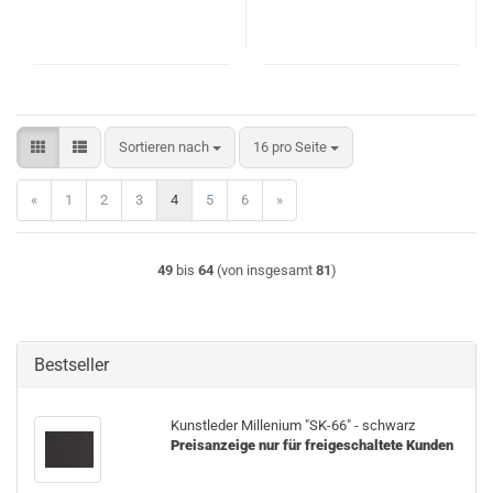
Sortieren nach
pro Seite
Sortieren nach
16 pro Seite
«
1
2
3
4
5
6
»
49
bis
64
(von insgesamt
81
)
Bestseller
Kunst­le­der Mil­le­ni­um "SK-66" - schwarz
Preisanzeige nur für freigeschaltete Kunden