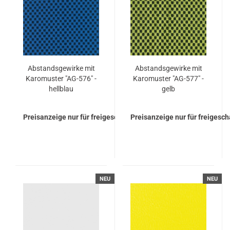
Ab­stands­ge­wir­ke mit
Ab­stands­ge­wir­ke mit
Ka­ro­mus­ter "AG-​576" -
Ka­ro­mus­ter "AG-​577" -
hell­blau
gelb
Preisanzeige nur für freigeschaltete Kunden
Preisanzeige nur für freigesc
NEU
NEU