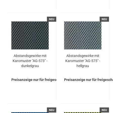
NEU
NEU
Ab­stands­ge­wir­ke mit
Ab­stands­ge­wir­ke mit
Ka­ro­mus­ter "AG-​573" -
Ka­ro­mus­ter "AG-​575" -
dun­kel­grau
hell­grau
Preisanzeige nur für freigeschaltete Kunden
Preisanzeige nur für freigesc
NEU
NEU