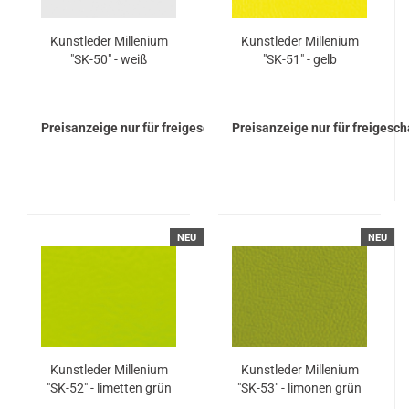
Kunst­le­der Mil­le­ni­um
Kunst­le­der Mil­le­ni­um
"SK-50" - weiß
"SK-51" - gelb
Preisanzeige nur für freigeschaltete Kunden
Preisanzeige nur für freigesc
NEU
NEU
Kunst­le­der Mil­le­ni­um
Kunst­le­der Mil­le­ni­um
"SK-52" - li­met­ten grün
"SK-53" - li­mo­nen grün