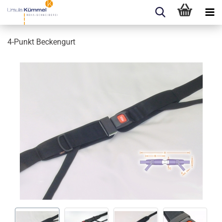
4-​Punkt Be­cken­gurt