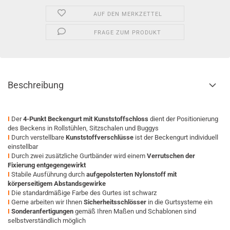
AUF DEN MERKZETTEL
FRAGE ZUM PRODUKT
Beschreibung
I
Der
4-Punkt Beckengurt mit Kunststoffschloss
dient der Positionierung
des Beckens in Rollstühlen, Sitzschalen und Buggys
I
Durch verstellbare
Kunststoffverschlüsse
ist der Beckengurt individuell
einstellbar
I
Durch zwei zusätzliche Gurtbänder wird einem
Verrutschen der
Fixierung entgegengewirkt
I
Stabile Ausführung durch
aufgepolsterten Nylonstoff mit
körperseitigem Abstandsgewirke
I
Die standardmäßige Farbe des Gurtes ist schwarz
I
Gerne arbeiten wir Ihnen
Sicherheitsschlösser
in die Gurtsysteme ein
I
Sonderanfertigungen
gemäß Ihren Maßen und Schablonen sind
selbstverständlich möglich
.