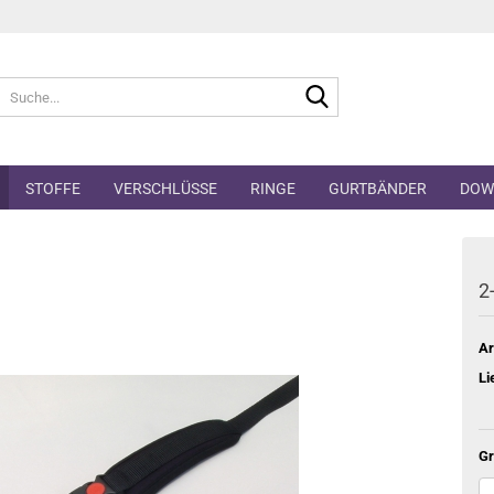
Suche...
STOFFE
VERSCHLÜSSE
RINGE
GURTBÄNDER
DOW
2
Ar
Li
Gr