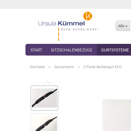
Alle
START
SITZSCHALENBEZÜGE
GURTSYSTEME
»
»
Startseite
Gurtsysteme
2-Punkt Beckengurt ECO