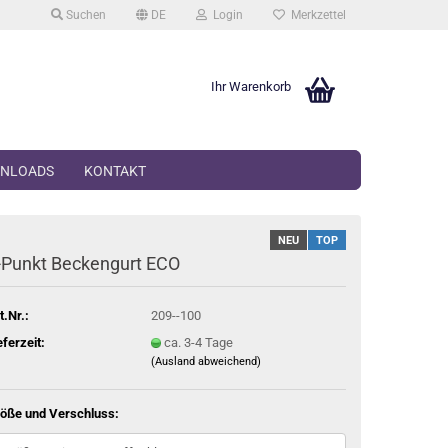
Suchen
DE
Login
Merkzettel
Ihr Warenkorb
NLOADS
KONTAKT
NEU
TOP
-​Punkt Be­cken­gurt ECO
t.Nr.:
209--100
eferzeit:
ca. 3-4 Tage
(Ausland abweichend)
öße und Verschluss: