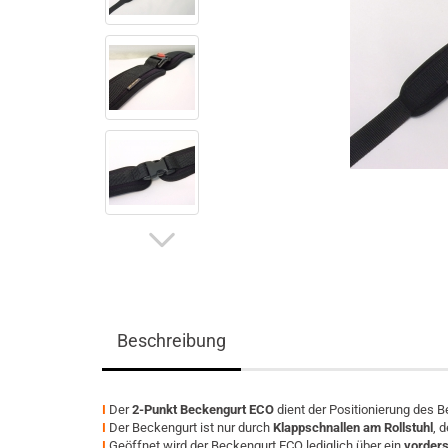
Beschreibung
I
Der
2-Punkt Beckengurt ECO
dient der Positionierung des 
I
Der Beckengurt ist nur durch
Klappschnallen am Rollstuhl
, 
I
Geöffnet wird der Beckengurt ECO lediglich über ein
vorders