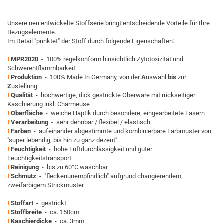
Unsere neu entwickelte Stoffserie bringt entscheidende Vorteile für Ihre
Bezugselemente.
Im Detail "punktet" der Stoff durch folgende Eigenschaften:
I
MPR2020
- 100% regelkonform hinsichtlich Zytotoxizität und
Schwerentflammbarkeit
I
Produktion
- 100% Made In Germany, von der
A
uswahl
bis
zur
Z
ustellung
I
Qualität
- hochwertige, dick gestrickte Oberware mit rückseitiger
Kaschierung inkl. Charmeuse
I
Oberfläche
- weiche Haptik durch besondere, eingearbeitete Fasern
I
Verarbeitung
- sehr dehnbar / flexibel / elastisch
I
Farben
- aufeinander abgestimmte und kombinierbare Farbmuster von
"super lebendig, bis hin zu ganz dezent".
I
Feuchtigkeit
- hohe Luftdurchlässigkeit und guter
Feuchtigkeitstransport
I
Reinigung
- bis zu 60°C waschbar
I
Schmutz
- "fleckenunempfindlich" aufgrund changierendem,
zweifarbigem Strickmuster
I
Stoffart
- gestrickt
I
Stoffbreite
- ca. 150cm
I
Kaschierdicke
- ca. 3mm