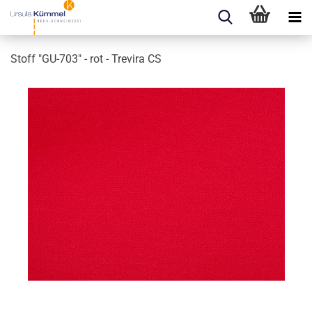
Stoff "GU-​703" - rot - Tre­vi­ra CS